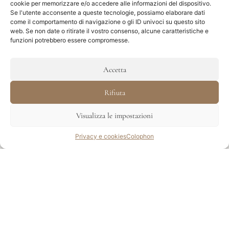
Dichiarazione liberatoria:
cookie per memorizzare e/o accedere alle informazioni del dispositivo.
Se l'utente acconsente a queste tecnologie, possiamo elaborare dati
Responsabilità per i contenuti
come il comportamento di navigazione o gli ID univoci su questo sito
web. Se non date o ritirate il vostro consenso, alcune caratteristiche e
I contenuti delle nostre pagine sono
funzioni potrebbero essere compromesse.
stati redatti, elaborati e controllati
scrupolosamente. Tuttavia, non ci
Accetta
assumiamo nessuna responsabilità per
Rifiuta
la correttezza, qualità, completezza e
attualità dei contenuti, poiché non è da
Visualizza le impostazioni
escludere che siano cambiati nel tempo.
Richiesta
Privacy e cookies
Colophon
Come prestatori di servizi siamo
responsabili per i contenuti di queste
pagine in base alla normativa vigente.
Nella nostra qualità di prestatori di
servizi non siamo però obbligati a
controllare l’esattezza di informazioni
ricevute o salvate da terzi, o a