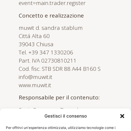
event=main.trader.register
Concetto e realizzazione
muwit d. sandra stablum
Cittá Alta 60
39043 Chiusa
Tel.
+39 347 1330206
Part. IVA 02730810211
Cod. fisc. STB SDR 88 A44 B160 S
info@muwit.it
www.muwit.it
Responsabile per il contenuto:
Doris Brunner – Textsalon
Gestisci il consenso
Sandra Stablum
Per offrirvi un'esperienza ottimizzata, utilizziamo tecnologie come i