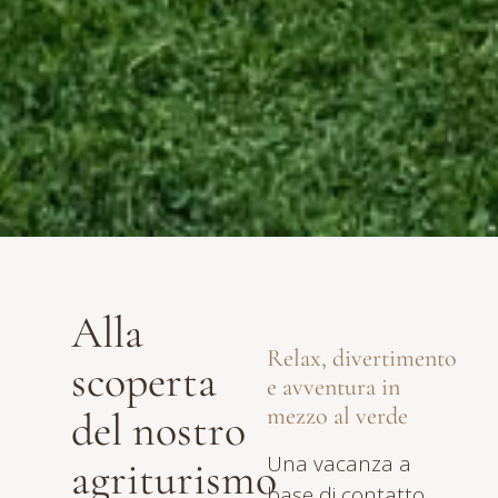
Alla
Relax, divertimento
scoperta
e avventura in
mezzo al verde
del
nostro
Una vacanza a
agriturismo
base di contatto